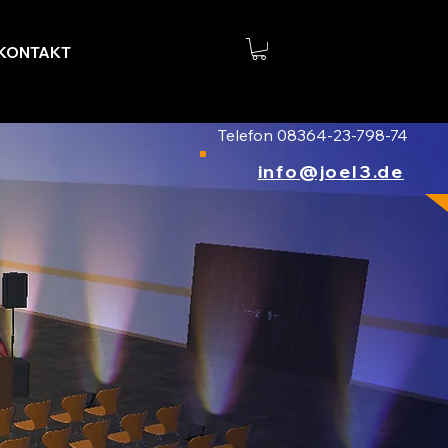
KONTAKT
Telefon 08364-23-798-74
info@joel3.de