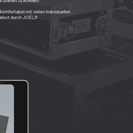
ab planen zu können?
mfortabel mit vielen individuellen
ngebot durch JOEL3!