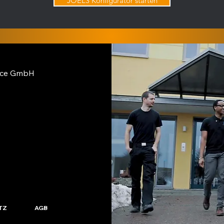
JOEL3 Konfigurator starten
vice GmbH
TZ
AGB