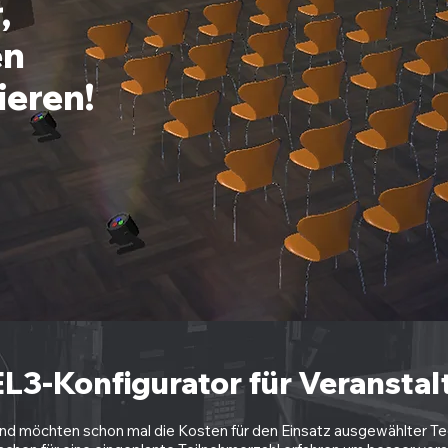
,
en
ieren!
L3-Konfigurator für Veranstal
und möchten schon mal die Kosten für den Einsatz ausgewählter T