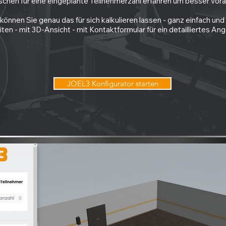
schen für eine eingeplante Teilnehmerzahl erfahren um besser vor
 Sie genau das für sich kalkulieren lassen - ganz einfach und ko
en - mit 3D-Ansicht - mit Kontaktformular für ein detailliertes A
JOEL3 Konfigurator starten