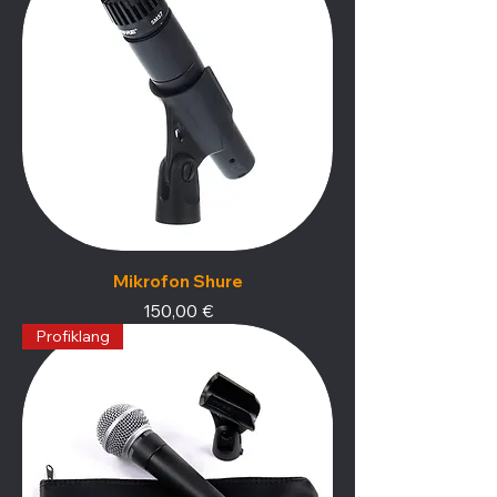
Mikrofon Shure
Preis
150,00 €
Profiklang