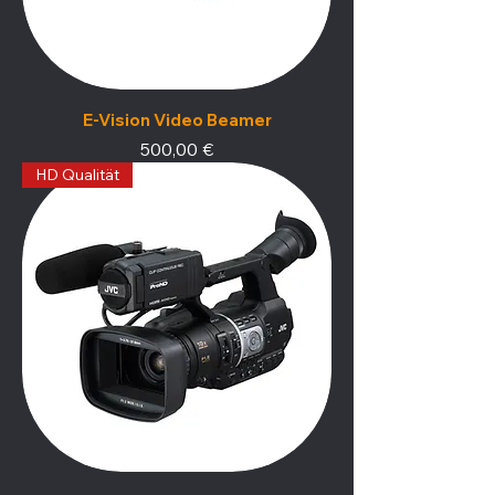
E-Vision Video Beamer
Preis
500,00 €
HD Qualität