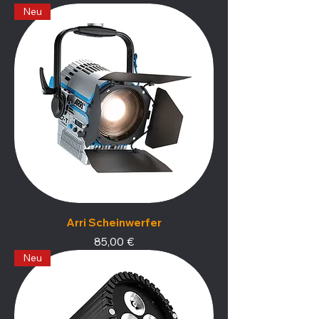
Neu
Arri Scheinwerfer
Preis
85,00 €
Neu