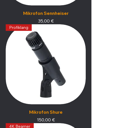
Mikrofon Sennheiser
Preis
35,00 €
Profiklang
Mikrofon Shure
Preis
150,00 €
4K Beamer