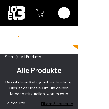
Telefon
08364-23-798-74
info@joel3.de
Start
All Products
Alle Produkte
Das ist deine Kategoriebeschreibung.
Dies ist der ideale Ort, um deinen
Kunden mitzuteilen, worum es in
dieser Kategorie geht und deine
12 Produkte
Filtern & sortieren
Produkte näher zu beschreiben.