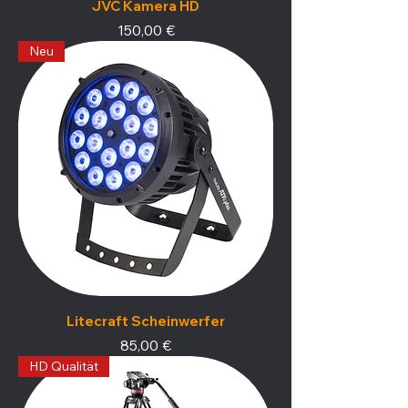
JVC Kamera HD
Preis
150,00 €
Neu
Litecraft Scheinwerfer
Preis
85,00 €
HD Qualität