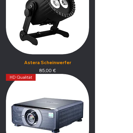
Astera Scheinwerfer
Preis
85,00 €
HD Qualität