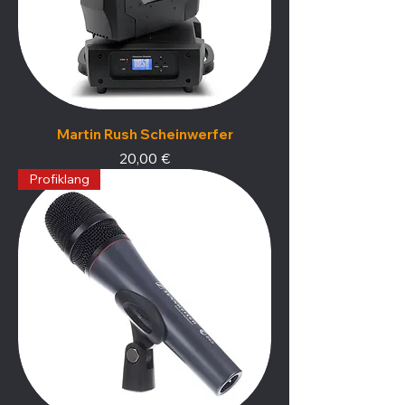
Martin Rush Scheinwerfer
Preis
20,00 €
Profiklang