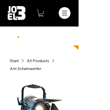
Telefon
08364-23-798-74
info@joel3.de
Start
All Products
Arri Scheinwerfer